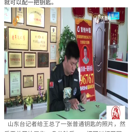
就可以配一把钥匙。
山东台记者给王总了一张普通钥匙的照片，然