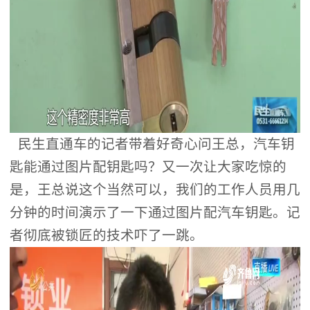
民生直通车的记者带着好奇心问王总，汽车钥
匙能通过图片
配钥匙
吗？又一次让大家吃惊的
是，王总说这个当然可以，我们的工作人员用几
分钟的时间演示了一下通过图片配汽车钥匙。记
者彻底被锁匠的技术吓了一跳。